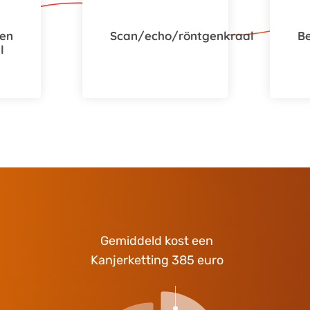
en
Scan/echo/röntgenkraal
B
l
Gemiddeld kost een
Kanjerketting 385 euro