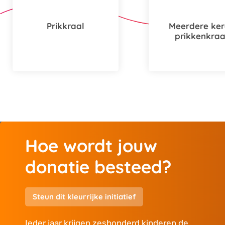
Prikkraal
Meerdere ker
prikkenkraa
Hoe wordt jouw
donatie besteed?
Steun dit kleurrijke initiatief
Ieder jaar krijgen zeshonderd kinderen de