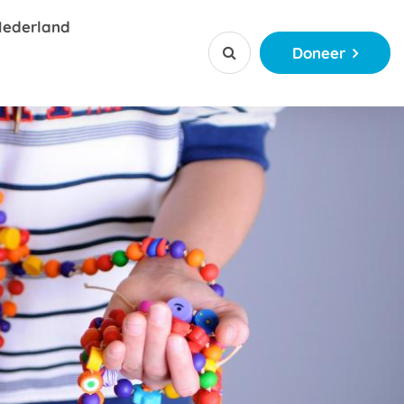
Nederland
Doneer


ctie
jerkralen
ctie
ketting app
 of Kanjerketting sponsoren
ationaal
njerkraal
ngsverhalen
ordeel voor bedrijven
tiemateriaal
ct