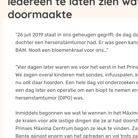
iedereen te laten zien wa
kleurrijke initiatief!
doormaakte
“26 juli 2019 staat in ons geheugen gegrift: de dag d
dochter een hersenstamtumor had. Er was geen kans
BAM. Nooit een bloemenkraal voor ons…”
“Vier dagen later waren we voor het eerst in het Pri
We zagen overal kinderen met sondes, infuuspalen, k
nu ook daar hoorden. Een hele dag vol onderzoeken 
een dag later een operatie om een biopt te nemen e
hersenstamtumor (DIPG) was.
Inmiddels begonnen we wat te wennen in het Máxima
de kralen voor alle lastige dingen die ze al had door
Prinses Máxima Centrum begon ze leuk te vinden. Z
Bente genoot enorm van het optreden en vol trots za