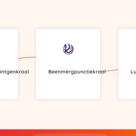
öntgenkraal
Beenmergpunctiekraal
L