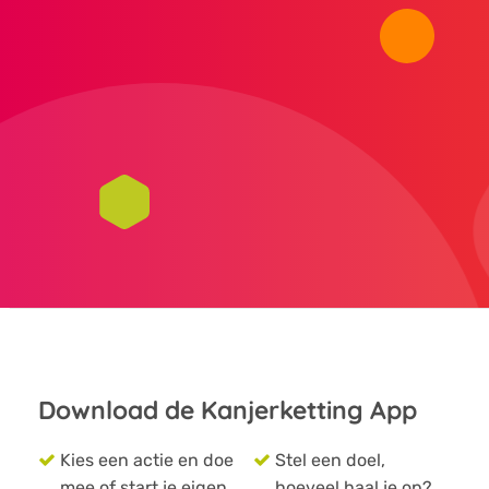
Download de Kanjerketting App
Kies een actie en doe
Stel een doel,
mee of start je eigen
hoeveel haal je op?