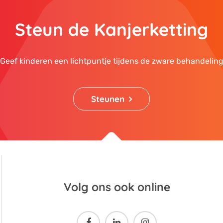
Steun de Kanjerketting
Geef kinderen een lichtpuntje tijdens de zware behandelin
Steunen
Volg ons ook online


