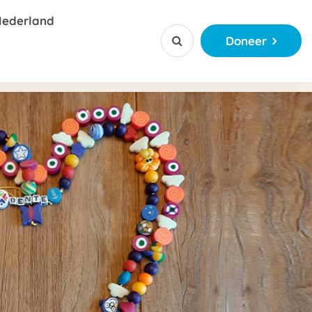
Nederland
Doneer


ctie
jerkralen
ctie
ketting app
 of Kanjerketting sponsoren
ationaal
njerkraal
ngsverhalen
ordeel voor bedrijven
tiemateriaal
ct