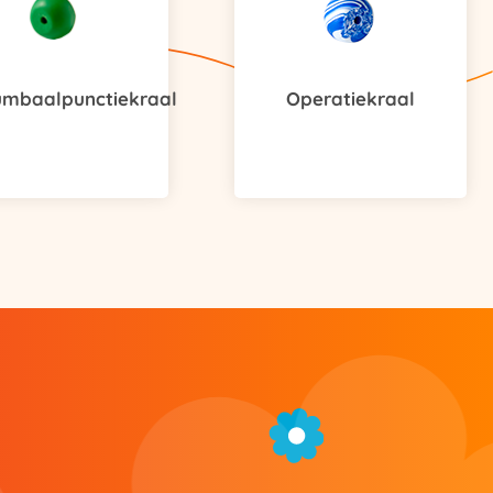
umbaalpunctiekraal
Operatiekraal
g