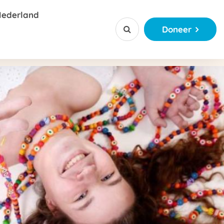
Nederland
Doneer


ctie
jerkralen
ctie
ketting app
 of Kanjerketting sponsoren
ationaal
njerkraal
ngsverhalen
ordeel voor bedrijven
tiemateriaal
ct