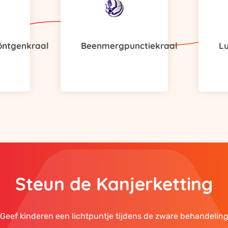
öntgenkraal
Beenmergpunctiekraal
L
Steun de Kanjerketting
Geef kinderen een lichtpuntje tijdens de zware behandelin