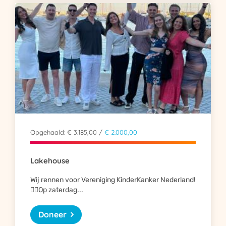
Opgehaald: € 3.185,00 /
€ 2.000,00
Lakehouse
Wij rennen voor Vereniging KinderKanker Nederland!
🏃‍♀️Op zaterdag...
Doneer