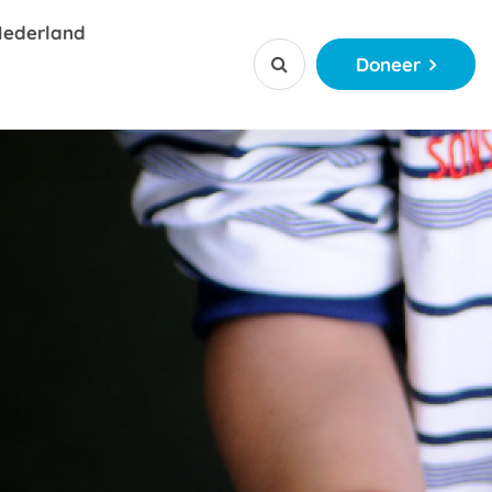
Nederland
Doneer


ctie
jerkralen
ctie
ketting app
 of Kanjerketting sponsoren
ationaal
njerkraal
ngsverhalen
ordeel voor bedrijven
tiemateriaal
ct