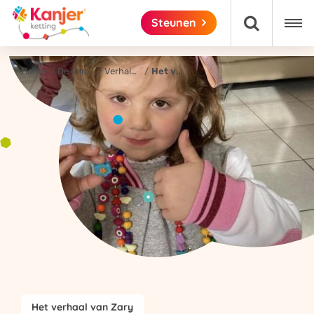

Steunen
Home
De Kanjerketting®
Verhalen
Het verhaal van Zary

Het verhaal van Zary