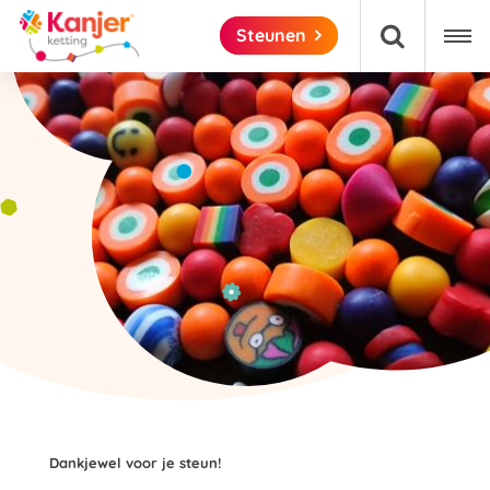

Steunen

Dankjewel voor je steun!