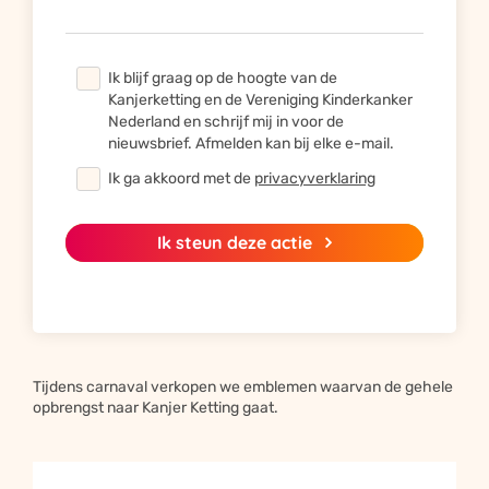
Ik blijf graag op de hoogte van de
Kanjerketting en de Vereniging Kinderkanker
Nederland en schrijf mij in voor de
nieuwsbrief. Afmelden kan bij elke e-mail.
Ik ga akkoord met de
privacyverklaring
Ik steun deze actie
Bied je steun door te delen
Inzamelingsacties die op sociale netwerken worden gedeeld
halen vijf keer zoveel geld op.
Yes, gelukt!
Tijdens carnaval verkopen we emblemen waarvan de gehele
Geweldig dat je onze actie
opbrengst naar Kanjer Ketting gaat.
steunt want samen steun je
sterker!



