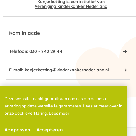
Kanjerketting is een initiatief van
Vereniging Kinderkanker Nederland
Kom in actie
Telefoon: 030 - 242 29 44
E-mail: kanjerketting@kinderkankernederland.nl
IBAN: NL72 SNSB 0938 4000 45
Deze website maakt gebruik van cookies om de beste
ervaring op deze website te garanderen. Lees er meer over in
© 2026 Kanjerketting - Alle rechten voorbehouden
onze cookieverklaring.
Lees meer
Privacy Statement
Cookies
Disclaimer
Aanpassen
Accepteren