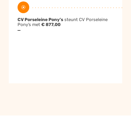
Facebook
Twitter
WhatsApp
Email
CV Porseleine Pony’s
steunt CV Porseleine
Pony’s met
€ 877,00
Kopieër
Terug naar de website
Tip:
gebruik deze link voor je inzamelingsactie om je
actie overal te promoten.