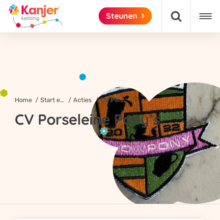

Steunen

Home
Start een actie!
Acties
CV Porseleine Pony’s
CV Porseleine Pony’s