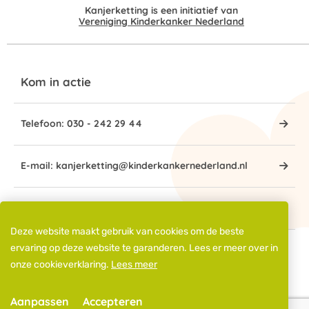
Kanjerketting is een initiatief van
Vereniging Kinderkanker Nederland
Kom in actie
Telefoon: 030 - 242 29 44
E-mail: kanjerketting@kinderkankernederland.nl
IBAN: NL72 SNSB 0938 4000 45
Deze website maakt gebruik van cookies om de beste
ervaring op deze website te garanderen. Lees er meer over in
© 2026 Kanjerketting - Alle rechten voorbehouden
onze cookieverklaring.
Lees meer
Privacy Statement
Cookies
Disclaimer
Aanpassen
Accepteren