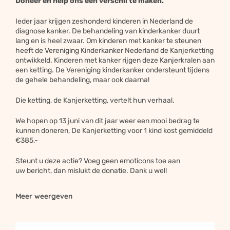
Doneer en help ons een verschil te maken.
Ieder jaar krijgen zeshonderd kinderen in Nederland de
Bied je steun door te delen
diagnose kanker. De behandeling van kinderkanker duurt
lang en is heel zwaar. Om kinderen met kanker te steunen
heeft de Vereniging Kinderkanker Nederland de Kanjerketting
Inzamelingsacties die op sociale netwerken worden gedeeld
ontwikkeld. Kinderen met kanker rijgen deze Kanjerkralen aan
halen vijf keer zoveel geld op.
Yes, gelukt!
een ketting. De Vereniging kinderkanker ondersteunt tijdens
Geweldig dat je onze actie
de gehele behandeling, maar ook daarna!
steunt want samen steun je
sterker!
Die ketting, de Kanjerketting, vertelt hun verhaal.




We hopen op 13 juni van dit jaar weer een mooi bedrag te
kunnen doneren, De Kanjerketting voor 1 kind kost gemiddeld
Facebook
Twitter
WhatsApp
Email
€385,-
Steunt u deze actie? Voeg geen emoticons toe aan
uw bericht, dan mislukt de donatie. Dank u wel!
Kopieër
Meer weergeven
Terug naar de website
Tip:
gebruik deze link voor je inzamelingsactie om je