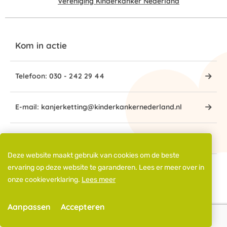
Vereniging Kinderkanker Nederland
Kom in actie
Telefoon: 030 - 242 29 44
E-mail: kanjerketting@kinderkankernederland.nl
IBAN: NL72 SNSB 0938 4000 45
Deze website maakt gebruik van cookies om de beste
ervaring op deze website te garanderen. Lees er meer over in
© 2026 Kanjerketting - Alle rechten voorbehouden
onze cookieverklaring.
Lees meer
Privacy Statement
Cookies
Disclaimer
Aanpassen
Accepteren