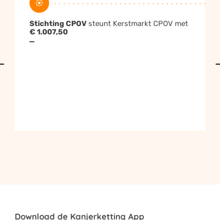
Facebook
Twitter
WhatsApp
Email
Stichting CPOV
steunt Kerstmarkt CPOV met
€ 1.007,50
Kopieër
Terug naar de website
Tip:
gebruik deze link voor je inzamelingsactie om je
actie overal te promoten.
Download de Kanjerketting App