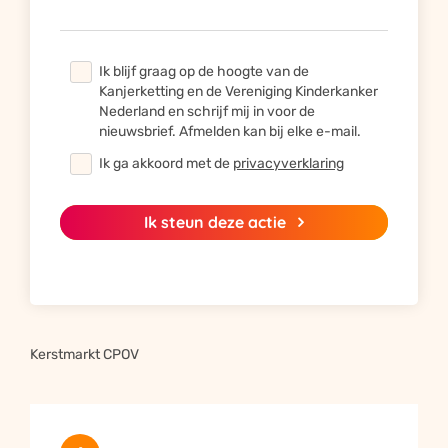
Ik blijf graag op de hoogte van de
Kanjerketting en de Vereniging Kinderkanker
Nederland en schrijf mij in voor de
nieuwsbrief. Afmelden kan bij elke e-mail.
Ik ga akkoord met de
privacyverklaring
Ik steun deze actie
Bied je steun door te delen
Inzamelingsacties die op sociale netwerken worden gedeeld
halen vijf keer zoveel geld op.
Yes, gelukt!
Kerstmarkt CPOV
Geweldig dat je onze actie
steunt want samen steun je
sterker!



