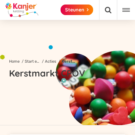

Steunen

Home
Start een actie!
Acties
Kerstmarkt CPOV
Kerstmarkt CPOV