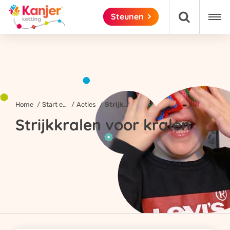

Steunen

Home
Start een actie!
Acties
Strijkkralen voor kralen
Strijkkralen voor kralen