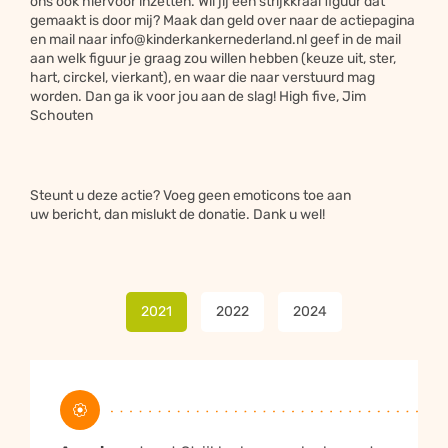
ons ook hiervoor inzetten. Wil jij een strijkkraal figuur dat
Bied je steun door te delen
gemaakt is door mij? Maak dan geld over naar de actiepagina
en mail naar info@kinderkankernederland.nl geef in de mail
aan welk figuur je graag zou willen hebben (keuze uit, ster,
Inzamelingsacties die op sociale netwerken worden gedeeld
hart, circkel, vierkant), en waar die naar verstuurd mag
halen vijf keer zoveel geld op.
Yes, gelukt!
worden. Dan ga ik voor jou aan de slag! High five, Jim
Geweldig dat je onze actie
Schouten
steunt want samen steun je
sterker!




Steunt u deze actie? Voeg geen emoticons toe aan
uw bericht, dan mislukt de donatie. Dank u wel!
Facebook
Twitter
WhatsApp
Email
2021
2022
2024
Kopieër
Terug naar de website
Tip:
gebruik deze link voor je inzamelingsactie om je
actie overal te promoten.