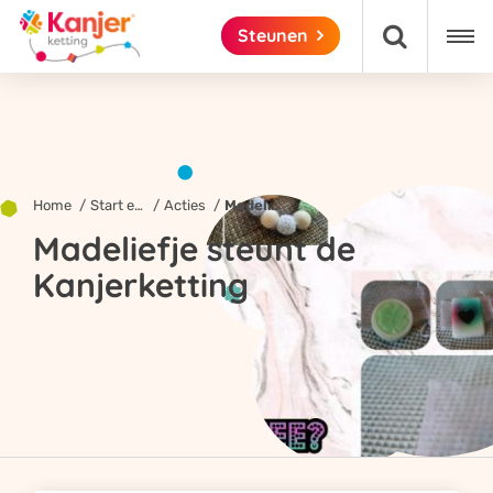

Steunen

Home
Start een actie!
Acties
Madeliefje steunt de Kanjerketting
Madeliefje steunt de
Kanjerketting