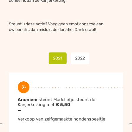
doneer ik aan de Kanjerketting.
Inzamelingsacties die op sociale netwerken worden gedeeld
halen vijf keer zoveel geld op.
Yes, gelukt!
Geweldig dat je onze actie
steunt want samen steun je
Steunt u deze actie? Voeg geen emoticons toe aan
sterker!
uw bericht, dan mislukt de donatie. Dank u wel!




Facebook
Twitter
WhatsApp
Email
2021
2022
Kopieër
Terug naar de website
Anoniem
steunt Madeliefje steunt de
Tip:
gebruik deze link voor je inzamelingsactie om je
Kanjerketting met
€ 5,50
actie overal te promoten.
Verkoop van zelfgemaakte hondenspeeltje