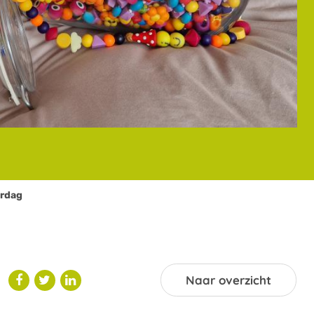
erdag
Naar overzicht


