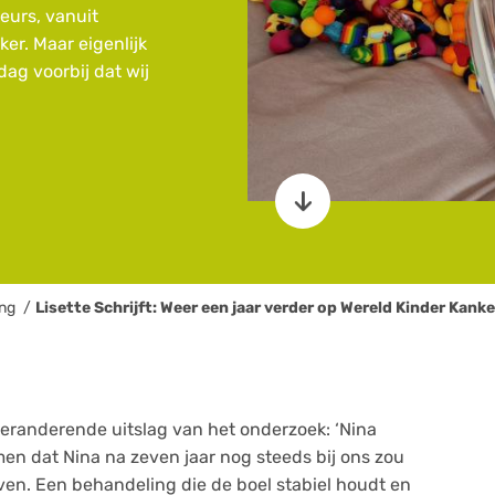
eurs, vanuit
er. Maar eigenlijk
dag voorbij dat wij

ing
Lisette Schrijft: Weer een jaar verder op Wereld Kinder Kank
veranderende uitslag van het onderzoek: ‘Nina
men dat Nina na zeven jaar nog steeds bij ons zou
even. Een behandeling die de boel stabiel houdt en