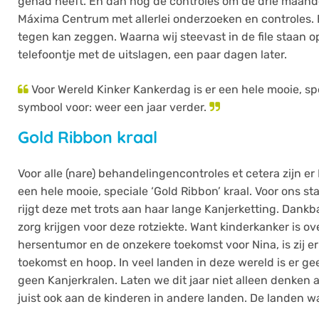
gehad heeft. En dan nog de controles om de drie maande
Máxima Centrum met allerlei onderzoeken en controles.
tegen kan zeggen. Waarna wij steevast in de file staan 
telefoontje met de uitslagen, een paar dagen later.
Voor Wereld Kinker Kankerdag is er een hele mooie, spe
symbool voor: weer een jaar verder.
Gold Ribbon kraal
Voor alle (nare) behandelingencontroles et cetera zijn er
een hele mooie, speciale ‘Gold Ribbon’ kraal. Voor ons st
rijgt deze met trots aan haar lange Kanjerketting. Dank
zorg krijgen voor deze rotziekte. Want kinderkanker is o
hersentumor en de onzekere toekomst voor Nina, is zij er n
toekomst en hoop. In veel landen in deze wereld is er ge
geen Kanjerkralen. Laten we dit jaar niet alleen denken a
juist ook aan de kinderen in andere landen. De landen wa