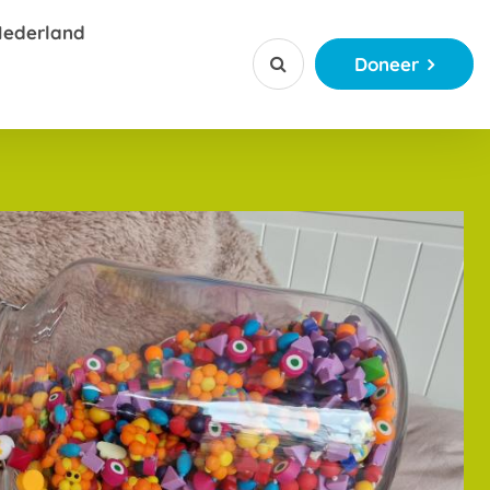
Nederland
Doneer


ctie
jerkralen
ctie
ketting app
 of Kanjerketting sponsoren
ationaal
njerkraal
ngsverhalen
ordeel voor bedrijven
tiemateriaal
ct