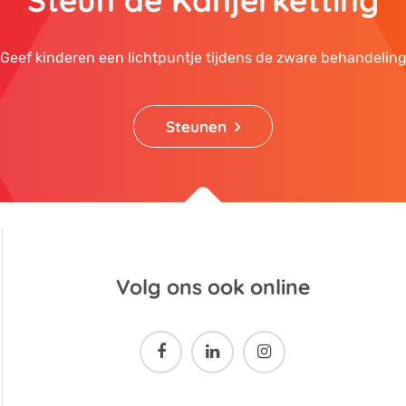
Steun de Kanjerketting
Geef kinderen een lichtpuntje tijdens de zware behandelin
Steunen
Volg ons ook online


