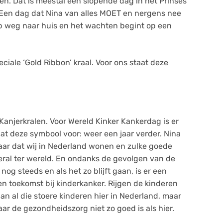
n. Dat is meestal een slopende dag in het Prinses
 Een dag dat Nina van alles MOET en nergens nee
op weg naar huis en het wachten begint op een
ciale ‘Gold Ribbon’ kraal. Voor ons staat deze
 Kanjerkralen. Voor Wereld Kinker Kankerdag is er
aat deze symbool voor: weer een jaar verder. Nina
baar dat wij in Nederland wonen en zulke goede
veral ter wereld. En ondanks de gevolgen van de
og steeds en als het zo blijft gaan, is er een
en toekomst bij kinderkanker. Rijgen de kinderen
an al die stoere kinderen hier in Nederland, maar
ar de gezondheidszorg niet zo goed is als hier.