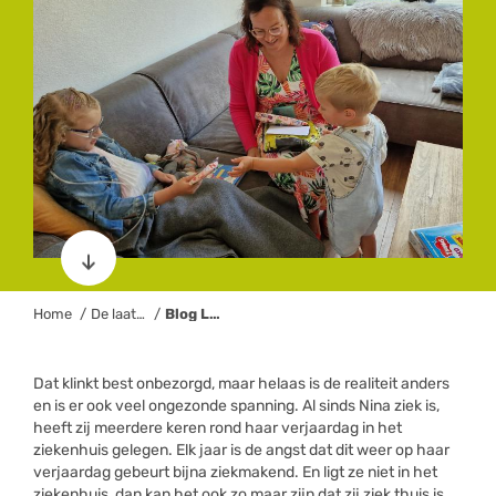

Home
De laatste nieuwtjes en ontwikkelingen van de Kanjerketting
Blog Lisette: Weer een jaartje erbij
Dat klinkt best onbezorgd, maar helaas is de realiteit anders
en is er ook veel ongezonde spanning. Al sinds Nina ziek is,
heeft zij meerdere keren rond haar verjaardag in het
ziekenhuis gelegen. Elk jaar is de angst dat dit weer op haar
verjaardag gebeurt bijna ziekmakend. En ligt ze niet in het
ziekenhuis, dan kan het ook zo maar zijn dat zij ziek thuis is.